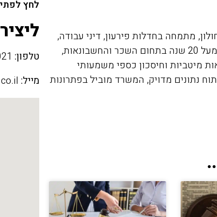
לחץ לפתיח
ליציר
לון, מתמחה בחדלות פירעון, דיני עבודה,
עיזבונות והתחדשות עירונית. עו"ד עזרא, בעל ניסיון של מעל 20 שנה בתחום השכר והחשבונאות,
טלפון:
04-6482021
ת מיטביות וחיסכון כספי משמעותי
תוח נתונים מדויק, המשרד מוביל בפתרונות
מייל:
co.il
.