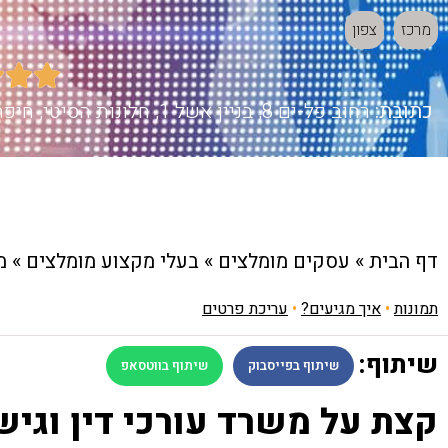
מרכז
צפון



כתובת:
רחוב פל-ים 8, בניין אשל 1, חלונות הסיטי, חיפה. פרימיום סנטר ברחוב המשביר 1, חולון.
דף הבית
»
עסקים מומלצים
»
בעלי מקצוע מומלצים
»
מ
תמונות
•
איך מגיעים?
•
עריכת פרטים
שיתוף:
שיתוף בפייסבוק
שיתוף בווטסאפ
קצת על משרד עורכי דין וגיש