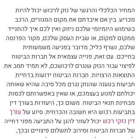
המחיר הכלכלי והרגשי של נזק לרכוש יכול להיות
מכריע. בין אם איבדתם את מקום המגורים, הרכב
בשימוש היומיומי שלכם ניזוק ואין לכם איך להתנייד
ממקום למקום, או שבית העסק שלכם, מקור הפרנסה
שלכם, נשרף כליל, מדובר בפגיעה משמעותית
בחייכם. עם זאת, פנייה עצמאית אל חברות הביטוח
לפיצוי עבור הנזק שנגרם לרכושכם, לא תמיד תסב את
התוצאות הרצויות. חברות הביטוח ידועות בדחיית
תביעות בטענה שהנזק נגרם מכל סיבה שהיא שאותה
יכולתם למנוע בעצמכם, או שאין באפשרותם לכסות
מבחינת תנאי הביטוח. משום כך, היעזרות בעורך דין
בתביעות רכוש היא חשובה והכרחית. סיוע של
עורך
דין נזקי רכש
יכול לעזור להגן על התביעה מפני דחייה
של חברות הביטוח וסירוב לתשלום פיצויים ובכך,