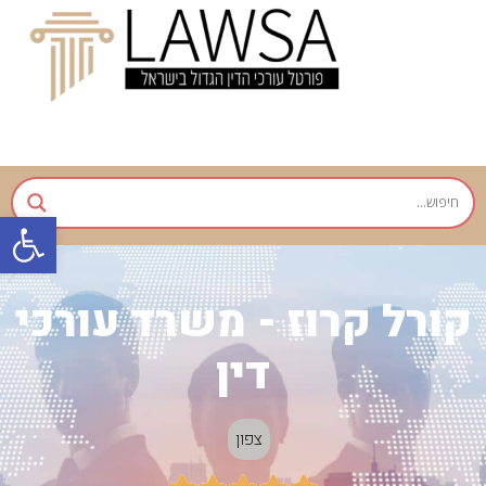
פתח
קורל קרוז - משרד עורכי
דין
צפון