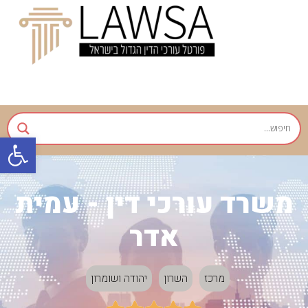
פתח
משרד עורכי דין - עמית
אדר
מרכז
השרון
יהודה ושומרון