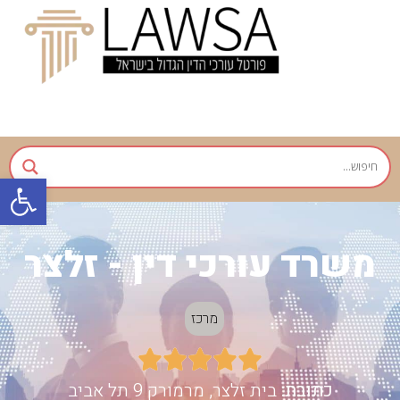
פתח
משרד עורכי דין - זלצר
מרכז





כתובת:
בית זלצר, מרמורק 9 תל אביב