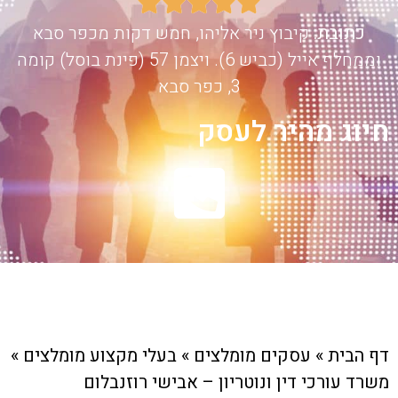





כתובת:
קיבוץ ניר אליהו, חמש דקות מכפר סבא
וממחלף אייל (כביש 6). ויצמן 57 (פינת בוסל) קומה
3, כפר סבא
חיוג מהיר לעסק
דף הבית
»
עסקים מומלצים
»
בעלי מקצוע מומלצים
»
משרד עורכי דין ונוטריון – אבישי רוזנבלום