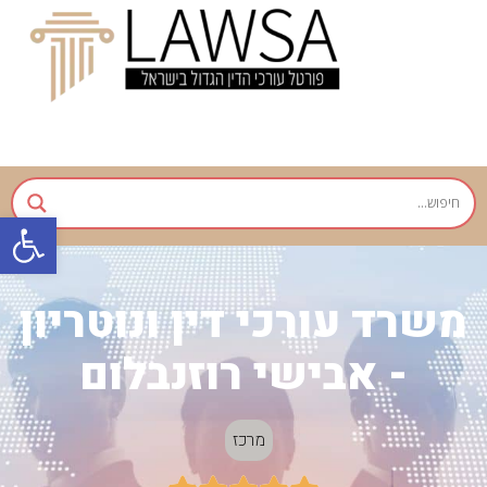
פתח
משרד עורכי דין ונוטריון
- אבישי רוזנבלום
מרכז