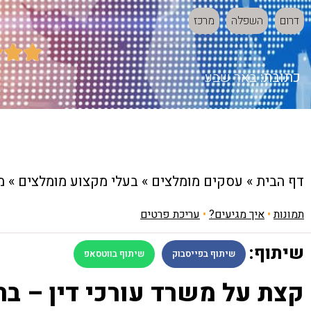
דרום
השפלה
מרכז



כתובת:
באר שבע
דף הבית
»
עסקים מומלצים
»
בעלי מקצוע מומלצים
»
מ
תמונות
•
איך מגיעים?
•
עריכת פרטים
שיתוף:
שיתוף בפייסבוק
שיתוף בווטסאפ
קצת על משרד עורכי דין – בר