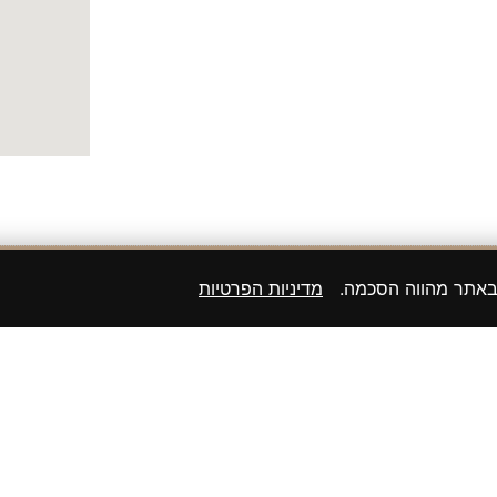
רוצים גם אתם להופיע באתר שלנו? השאירו
 באתר מהווה הסכמה.
מדיניות הפרטיות
שליחה
ורים