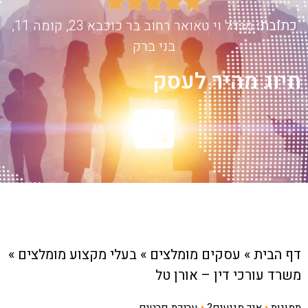





כתובת:
מגדל וי טאואר רחוב בר כוכבא 23, קומה 11,
בני ברק
חיוג מהיר לעסק
דף הבית
»
עסקים מומלצים
»
בעלי מקצוע מומלצים
»
משרד עורכי דין – אורן טל
תמונות
•
איך מגיעים?
•
עריכת פרטים