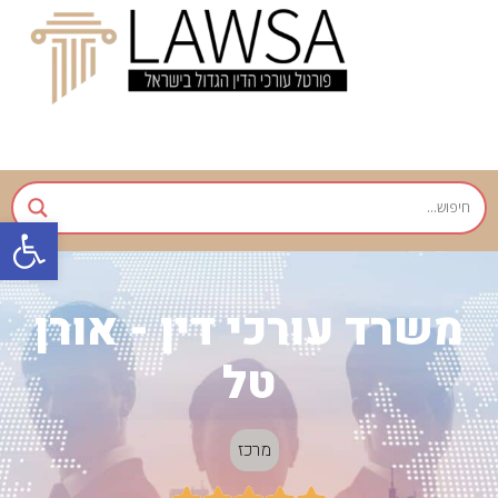
פתח
משרד עורכי דין - אורן
טל
מרכז