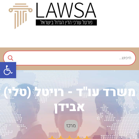
פתח
משרד עו"ד - רויטל (טלי)
אבידן
מרכז