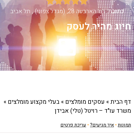





כתובת:
רח׳ הארבעה 28, (מגדל צפוני) , תל אביב
חיוג מהיר לעסק
דף הבית
»
עסקים מומלצים
»
בעלי מקצוע מומלצים
»
משרד עו"ד – רויטל (טלי) אבידן
תמונות
•
איך מגיעים?
•
עריכת פרטים