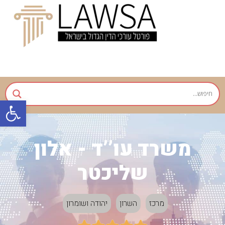
פתח
משרד עו’’ד - אלון
שליכטר
מרכז
השרון
יהודה ושומרון