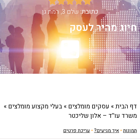





כתובת:
שלם 3, רמת גן
חיוג מהיר לעסק
דף הבית
»
עסקים מומלצים
»
בעלי מקצוע מומלצים
»
משרד עו’’ד – אלון שליכטר
תמונות
•
איך מגיעים?
•
עריכת פרטים