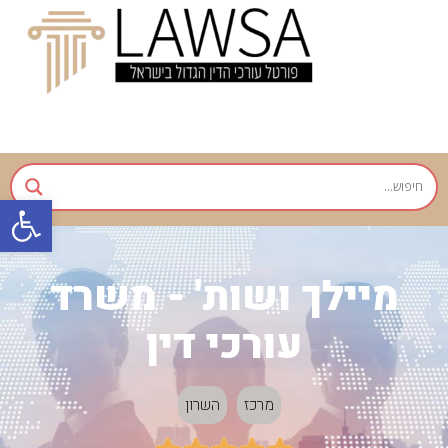
פתח
מיילך ושות' - משרד
עורכי דין
מרכז
השרון