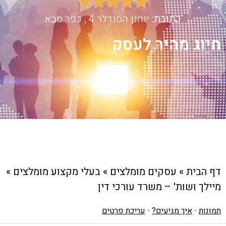





כתובת:
יוחנן הסנדלר 4 , כפר סבא
חיוג מהיר לעסק
דף הבית
»
עסקים מומלצים
»
בעלי מקצוע מומלצים
»
מיילך ושות' – משרד עורכי דין
תמונות
•
איך מגיעים?
•
עריכת פרטים