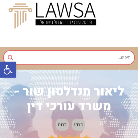
פתח
ליאור מנדלסון שור -
משרד עורכי דין
מרכז
דרום