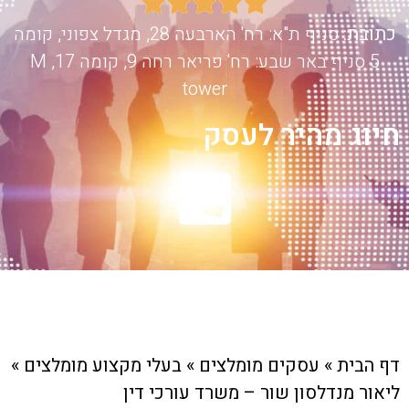





כתובת:
סניף ת"א: רח' הארבעה 28, מגדל צפוני, קומה
5 סניף באר שבע: רח' פריאר רחה 9, קומה 17, M
tower
חיוג מהיר לעסק
דף הבית
»
עסקים מומלצים
»
בעלי מקצוע מומלצים
»
ליאור מנדלסון שור – משרד עורכי דין