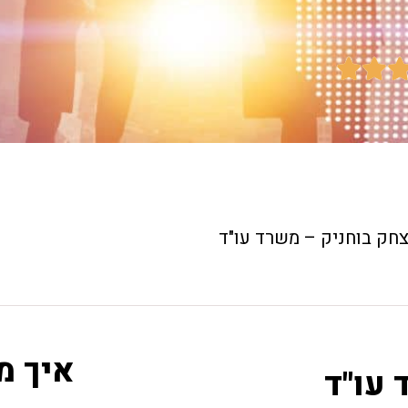


צחק בוחניק – משרד עו"ד
איך מ
 עו"ד