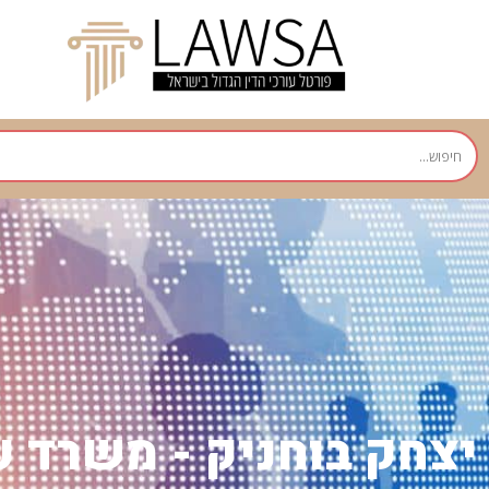
יצחק בוחניק - משרד ע