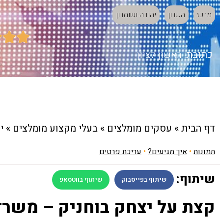
מרכז
השרון
יהודה ושומרון



כתובת:
ראשון לציון
דף הבית
»
עסקים מומלצים
»
בעלי מקצוע מומלצים
»
י
תמונות
•
איך מגיעים?
•
עריכת פרטים
שיתוף:
שיתוף בפייסבוק
שיתוף בווטסאפ
קצת על יצחק בוחניק – משרד