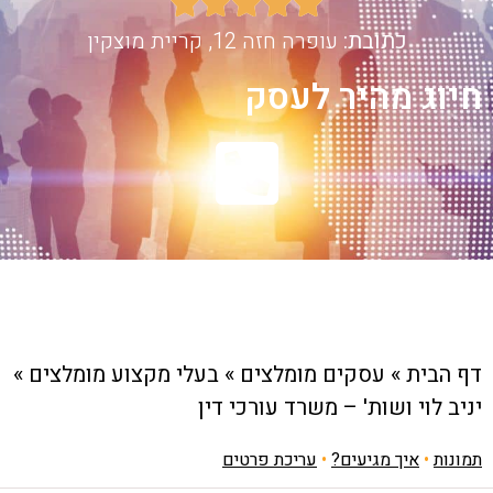





כתובת:
עופרה חזה 12, קריית מוצקין
חיוג מהיר לעסק
דף הבית
»
עסקים מומלצים
»
בעלי מקצוע מומלצים
»
יניב לוי ושות' – משרד עורכי דין
תמונות
•
איך מגיעים?
•
עריכת פרטים