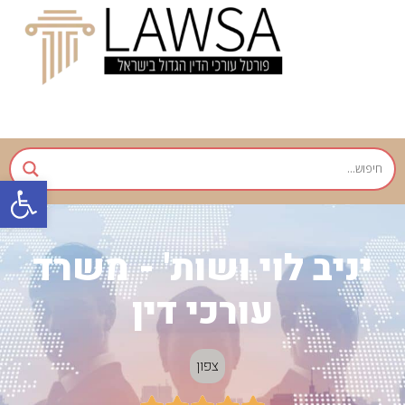
פתח
יניב לוי ושות' - משרד
עורכי דין
צפון