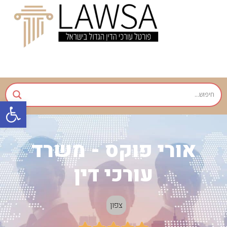
פתח
אורי פוקס - משרד
עורכי דין
צפון