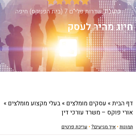





כתובת:
שדרות פלי"ם 7 (בית הפניקס) חיפה
חיוג מהיר לעסק
דף הבית
»
עסקים מומלצים
»
בעלי מקצוע מומלצים
»
אורי פוקס – משרד עורכי דין
תמונות
•
איך מגיעים?
•
עריכת פרטים