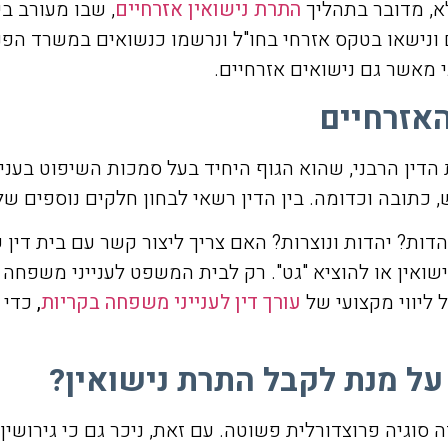
לא, מדובר בתהליך
התרת נישואין אזרחיים
, שבו מעורב ב
ונישאו בטקס אזרחי בחו"ל ונרשמו כנשואים במשרד הפני
י מאשר גם נישואים אזרחיים.
האזרחיים
דין הרבני, שהוא הגוף היחיד בעל סמכות השיפוט בעניין 
וש, כתובה וכדומה. בין הדין רשאי לבחון חלקים נוספים 
דות? יהדות ונוצרות? האם צריך ליצור קשר עם בית דין 
ישואין או להוציא "גט". רק לבית המשפט לענייני משפחה
 ליווי מקצועי של
עורך דין לענייני משפחה בקריות
,
כדי 
ל מנת לקבל התרת נישואין?
וגיה פרוצדורלית פשוטה. עם זאת, ניכר גם כי גירושין 