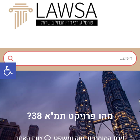
פתח
מהו פרויקט תמ"א 38?
זירת המומחים
חוק ומשפט
צוות האתר
,