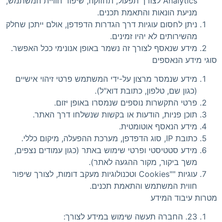
Analytics לצורך תפעול, תחזוקה, שיפור חוויית המשתמש,
מניעת הונאות והתאמת תכנים.
ניתן לחסום עוגיות דרך הגדרות הדפדפן, אולם ייתכן שחלק
מהשירותים לא יהיו זמינים.
מידע שנאסף לצורך זה נשמר באופן אנונימי ככל האפשר.
סוגי מידע הנאספים
מידע שנמסר מרצון על-ידי המשתמש פרטי זיהוי אישיים
(כגון שם, טלפון, כתובת דוא"ל).
פרטי התקשרות נוספים שנמסרו באופן יזום.
תוכן פניות, הודעות או בקשות שנשלחו דרך האתר.
מידע הנאסף אוטומטית.
כתובת IP, סוג הדפדפן, מערכת ההפעלה, מיקום כללי.
מידע סטטיסטי ופרטי שימוש באתר (כגון עמודים נצפים,
משך ביקור, מקור ההגעה לאתר).
עוגיות ""Cookies וטכנולוגיות מעקב דומות, לצורך שיפור
חווית המשתמש והתאמת תכנים.
מטרות עיבוד המידע
23. החברה תעשה שימוש במידע לצורך: