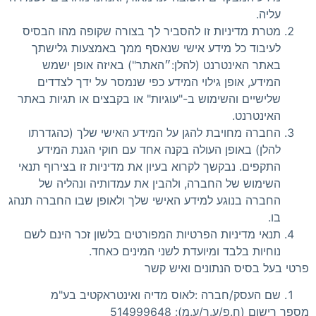
עליה.
מטרת מדיניות זו להסביר לך בצורה שקופה מהו הבסיס
לעיבוד כל מידע אישי שנאסף ממך באמצעות גלישתך
באתר האינטרנט (להלן:״האתר") באיזה אופן ישמש
המידע, אופן גילוי המידע כפי שנמסר על ידך לצדדים
שלישיים והשימוש ב-"עוגיות" או בקבצים או תגיות באתר
האינטרנט.
החברה מחויבת להגן על המידע האישי שלך (כהגדרתו
להלן) באופן העולה בקנה אחד עם חוקי הגנת המידע
התקפים. נבקשך לקרוא בעיון את מדיניות זו בצירוף תנאי
השימוש של החברה, ולהבין את עמדותיה ונהליה של
החברה בנוגע למידע האישי שלך ולאופן שבו החברה תנהג
בו.
תנאי מדיניות הפרטיות המפורטים בלשון זכר הינם לשם
נוחיות בלבד ומיועדת לשני המינים כאחד.
פרטי בעל בסיס הנתונים ואיש קשר
שם העסק/חברה :לאוס מדיה ואינטראקטיב בע"מ
מספר רישום (ח.פ/ע.ר/ע.מ): 514999648