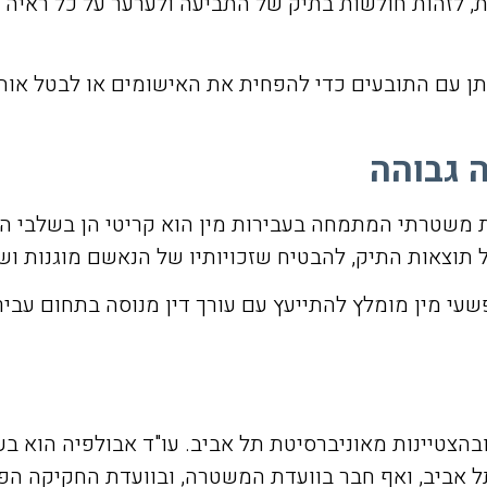
ת, לזהות חולשות בתיק של התביעה ולערער על כל ראיה 
מתן עם התובעים כדי להפחית את האישומים או לבטל אות
 גבוהה
רות משטרתי המתמחה בעבירות מין הוא קריטי הן בשלבי 
 תוצאות התיק, להבטיח שזכויותיו של הנאשם מוגנות וש
י מין מומלץ להתייעץ עם עורך דין מנוסה בתחום עבירו
בהצטיינות מאוניברסיטת תל אביב. עו"ד אבולפיה הוא בעל נ
 תל אביב, ואף חבר בוועדת המשטרה, ובוועדת החקיקה ה