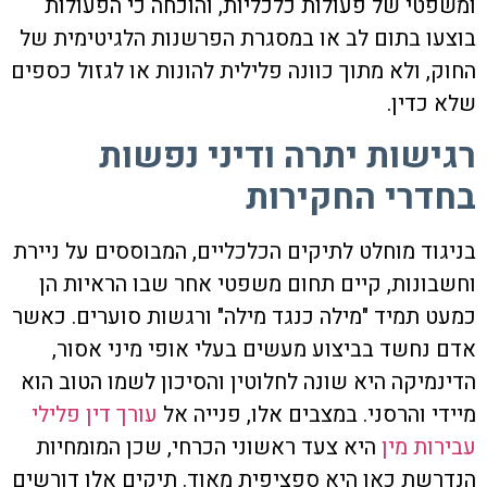
ומשפטי של פעולות כלכליות, והוכחה כי הפעולות
בוצעו בתום לב או במסגרת הפרשנות הלגיטימית של
החוק, ולא מתוך כוונה פלילית להונות או לגזול כספים
שלא כדין.
רגישות יתרה ודיני נפשות
בחדרי החקירות
בניגוד מוחלט לתיקים הכלכליים, המבוססים על ניירת
וחשבונות, קיים תחום משפטי אחר שבו הראיות הן
כמעט תמיד "מילה כנגד מילה" ורגשות סוערים. כאשר
אדם נחשד בביצוע מעשים בעלי אופי מיני אסור,
הדינמיקה היא שונה לחלוטין והסיכון לשמו הטוב הוא
מיידי והרסני. במצבים אלו, פנייה אל
עורך דין פלילי
עבירות מין
היא צעד ראשוני הכרחי, שכן המומחיות
הנדרשת כאן היא ספציפית מאוד. תיקים אלו דורשים